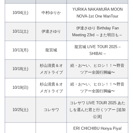
YURIKA NAKAMURA MOON
10/04(土)
中村ゆりか
NOVA-1st One ManTour
伊達さゆり Birthday Fan
10/11(土)
伊達さゆり
Meeting 23rd ～また明日も～
龍宮城 LIVE TOUR 2025 –
10/13(月)
龍宮城
SHIBAI –
杉山清貴＆オ
続・お〜い、ヒロシ！！〜野音
10/18(土)
メガトライブ
ツアー全国行脚編〜
杉山清貴＆オ
続・お〜い、ヒロシ！！〜野音
10/19(日)
メガトライブ
ツアー全国行脚編〜
コレサワ LIVE TOUR 2025 あた
10/25(土)
コレサワ
しを選んだ君と行くツアー [追加
公演]
ERI CHICHIBU Honya Piya!