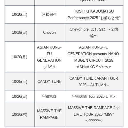
TOSHIKI KADOMATSU
10/18(土)
角松敏生
Performance 2025 “お前らと俺”
Chevon pre. よしなに 〜全国
10/19(日)
Chevon
編〜
ASIAN KUNG-
ASIAN KUNG-FU
FU
GENERATION presents NANO-
10/20(月)
GENERATION
MUGEN CIRCUIT 2025
／ASH
ASH×AKG Split tour
CANDY TUNE JAPAN TOUR
10/25(土)
CANDY TUNE
2025 – AUTUMN –
10/26(日)
宇都宮隆
宇都宮隆 Tour 2025 U Mix
MA55IVE THE RAMPAGE 2nd
MA55IVE THE
10/30(木)
LIVE TOUR 2025 “M5V”
RAMPAGE
〜?????〜