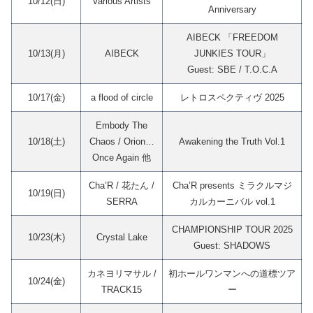
10/12(日)
Various Artists
Anniversary
AIBECK 「FREEDOM
10/13(月)
AIBECK
JUNKIES TOUR」
Guest: SBE / T.O.C.A
10/17(金)
a flood of circle
レトロスペクティヴ 2025
Embody The
10/18(土)
Chaos / Orion…
Awakening the Truth Vol.1
Once Again 他
Cha’R / 花たん /
Cha’R presents ミラクルマジ
10/19(日)
SERRA
カルカーニバル vol.1
CHAMPIONSHIP TOUR 2025
10/23(木)
Crystal Lake
Guest: SHADOWS
カネヨリマサル /
初ホールワンマンへの道標ツア
10/24(金)
TRACK15
ー