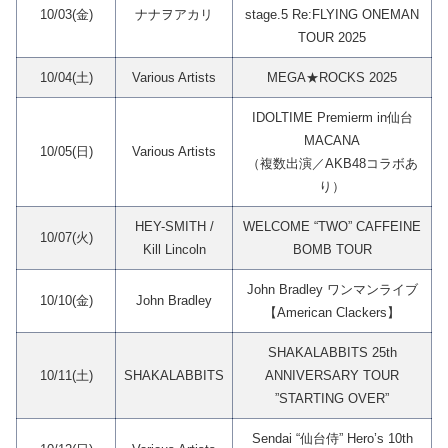
10/03(金)
ナナヲアカリ
stage.5 Re:FLYING ONEMAN
TOUR 2025
10/04(土)
Various Artists
MEGA★ROCKS 2025
IDOLTIME Premierm in仙台
MACANA
10/05(日)
Various Artists
（複数出演／AKB48コラボあ
り）
HEY-SMITH /
WELCOME “TWO” CAFFEINE
10/07(火)
Kill Lincoln
BOMB TOUR
John Bradley ワンマンライブ
10/10(金)
John Bradley
【American Clackers】
SHAKALABBITS 25th
10/11(土)
SHAKALABBITS
ANNIVERSARY TOUR
”STARTING OVER”
Sendai “仙台侍” Hero’s 10th