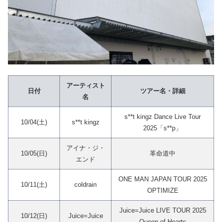
アーティスト
日付
ツアー名・詳細
名
s**t kingz Dance Live Tour
10/04(土)
s**t kingz
2025「s**p」
アイナ・ジ・
10/05(日)
革命道中
エンド
ONE MAN JAPAN TOUR 2025
10/11(土)
coldrain
OPTIMIZE
Juice=Juice LIVE TOUR 2025
10/12(日)
Juice=Juice
Queen of Hearts