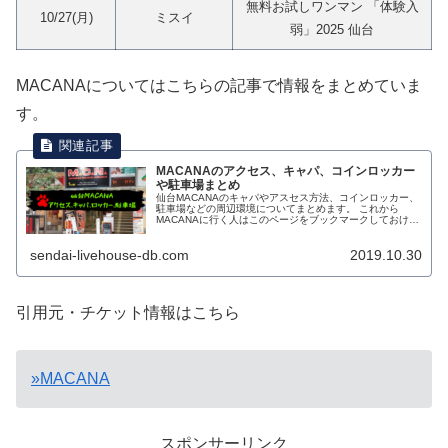
無料お試しワンマン 「体験入
10/27(月)
ミスイ
弱」2025 仙台
MACANAについてはこちらの記事で情報をまとめていま
す。
MACANAのアクセス、キャパ、コインロッカー
や駐車場まとめ
仙台MACANAのキャパやアスセス方法、コインロッカー、
駐車場などの周辺環境についてまとめます。 これから
MACANAに行く人はこのページをブックマークしておけば
便利ですよ！ 仙台MACANA 住所 仙台...
sendai-livehouse-db.com
2019.10.30
引用元・チケット情報はこちら
»MACANA
スポンサーリンク