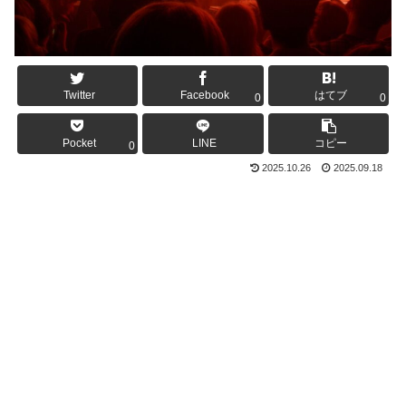
Twitter
Facebook
はてブ
0
0
Pocket
LINE
コピー
0
2025.10.26
2025.09.18